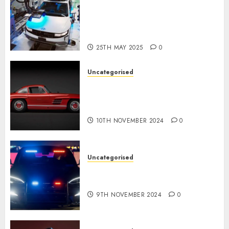
Latest Trends in the
Development of the
Automobile Industry in the
USA
25TH MAY 2025
0
Uncategorised
Last Mercedes-Benz 300SL
Gullwing made heads to
public sale
10TH NOVEMBER 2024
0
Uncategorised
Tesla Mannequin S Plaid
revealed in police spec
9TH NOVEMBER 2024
0