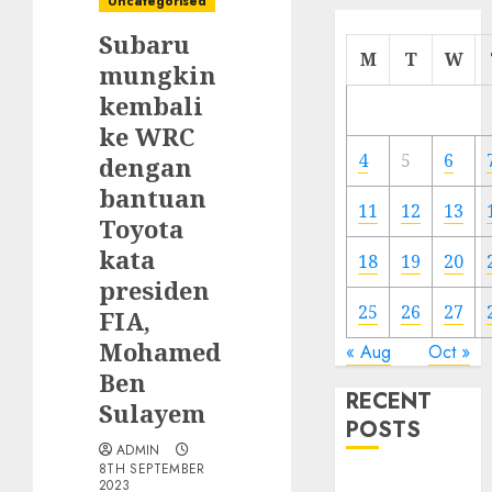
Uncategorised
Subaru
M
T
W
mungkin
kembali
ke WRC
4
5
6
dengan
bantuan
11
12
13
Toyota
kata
18
19
20
presiden
25
26
27
FIA,
Mohamed
« Aug
Oct »
Ben
RECENT
Sulayem
POSTS
ADMIN
8TH SEPTEMBER
Electric Cars
2023