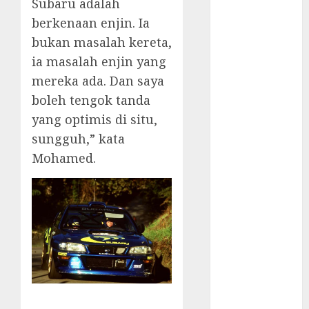
Subaru adalah
berkenaan enjin. Ia
internet
marketing
bukan masalah kereta,
(300)
ia masalah enjin yang
IPO
(1)
mereka ada. Dan saya
boleh tengok tanda
KBA
(1)
yang optimis di situ,
LDC
(1)
sungguh,” kata
Mohamed.
make money
online
(300)
MFE
(1)
mobile
marketing
(300)
SABIC
(1)