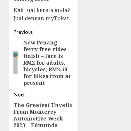
Nak jual kereta anda?
Jual dengan myTukar.
Post
Previous
navigation
New Penang
Previous
ferry free rides
post:
finish – fare is
RM2 for adults,
bicycles; RM2.50
for bikes from at
present
Next
The Greatest Unveils
Next
From Monterey
post:
Automotive Week
2023 | Edmunds