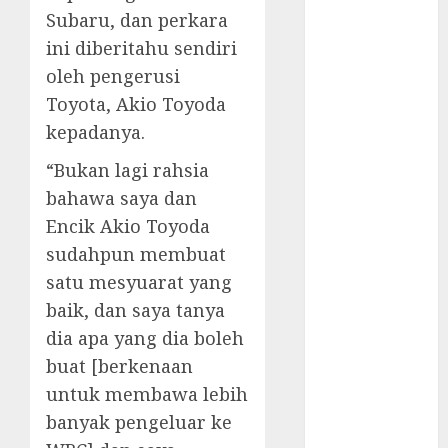
November
Subaru, dan perkara
2024
ini diberitahu sendiri
October 2024
oleh pengerusi
September
Toyota, Akio Toyoda
2024
kepadanya.
August 2024
July 2024
“Bukan lagi rahsia
June 2024
bahawa saya dan
May 2024
Encik Akio Toyoda
April 2024
sudahpun membuat
March 2024
satu mesyuarat yang
February 2024
baik, dan saya tanya
January 2024
dia apa yang dia boleh
December
buat [berkenaan
2023
untuk membawa lebih
November
2023
banyak pengeluar ke
October 2023