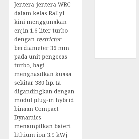
Jentera-jentera WRC
UAW
(1)
dalam kelas Rally1
video
kini menggunakan
marketing
(300)
enjin 1.6 liter turbo
dengan
restrictor
web
marketing
berdiameter 36 mm
(300)
pada unit pengecas
turbo, bagi
menghasilkan kuasa
sekitar 380 hp. Ia
digandingkan dengan
modul plug-in hybrid
binaan Compact
Dynamics
menampilkan bateri
lithium ion 3.9 kWj