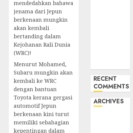
mendedahkan bahawa
Mercedes-
jenama dari Jepun
Benz 300SL
berkenaan mungkin
Gullwing
akan kembali
made heads to
public sale
bertanding dalam
Tesla
Kejohanan Rali Dunia
Mannequin S
(WRC)!
Plaid revealed
Menurut Mohamed,
in police spec
Subaru mungkin akan
RECENT
kembali ke WRC
COMMENTS
dengan bantuan
Toyota kerana gergasi
ARCHIVES
automotif Jepun
berkenaan kini turut
October 2025
memiliki sebahagian
July 2025
kepentingan dalam
May 2025