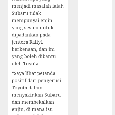
automobile
menjadi masalah ialah
industries
(1)
Subaru tidak
mempunyai enjin
businessNews
(300)
yang sesuai untuk
dipadankan pada
business
online
(300)
jentera Rally1
berkenaan, dan ini
DBO
(1)
yang boleh dibantu
electric cars
oleh Toyota.
(1)
“Saya lihat petanda
electric
positif dari pengerusi
vehicles
(1)
Toyota dalam
EV
(1)
menyakinkan Subaru
dan membekalkan
FCC
(1)
enjin, di mana isu
FTZ
(1)