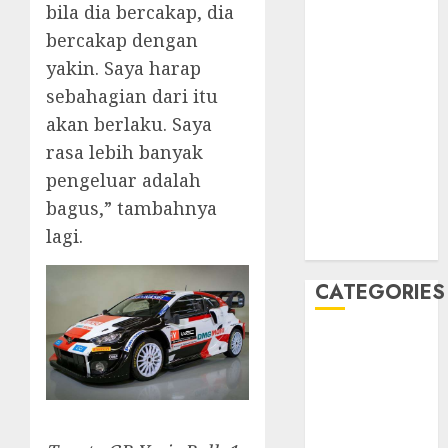
bila dia bercakap, dia
January 2020
bercakap dengan
December
yakin. Saya harap
2019
sebahagian dari itu
November
2019
akan berlaku. Saya
October 2019
rasa lebih banyak
September
pengeluar adalah
2019
bagus,” tambahnya
August 2019
lagi.
July 2019
CATEGORIES
Automotive
Automotive
Technology
Automotive
Trends