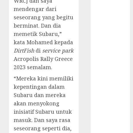
WRC] dan saya
September
mendengar dari
2023
seseorang yang begitu
August 2023
berminat. Dan dia
July 2023
memetik Subaru,”
June 2023
kata Mohamed kepada
May 2023
DirtFish
di
service park
April 2023
March 2023
Acropolis Rally Greece
February 2023
2023 semalam.
January 2023
“Mereka kini memiliki
December
kepentingan dalam
2022
Subaru dan mereka
November
2022
akan menyokong
May 2020
inisiatif Subaru untuk
April 2020
masuk. Dan saya rasa
March 2020
seseorang seperti dia,
February 2020