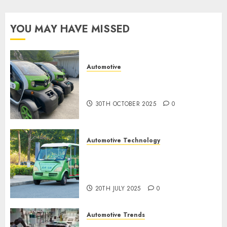
0
9TH
YOU MAY HAVE MISSED
NOVEMBER
2024
0
Automotive
Electric Cars vs. Hybrids:
Which Has More Prospects?
30TH OCTOBER 2025
0
Automotive Technology
Exploring the Latest Trends in
Chinese Electric Vehicle
Development
20TH JULY 2025
0
Automotive Trends