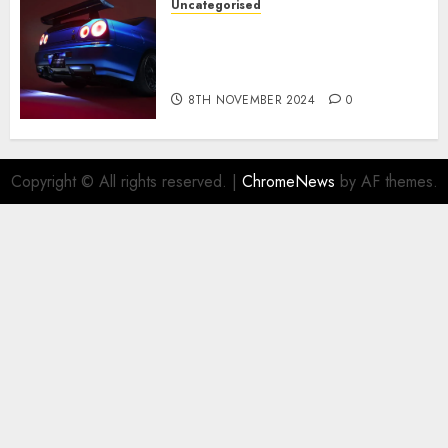
Uncategorised
Constructed By Legends
reimagines the R34 Nissan GT-
R for $450,000
8TH NOVEMBER 2024
0
Copyright © All rights reserved.
|
ChromeNews
by AF themes.