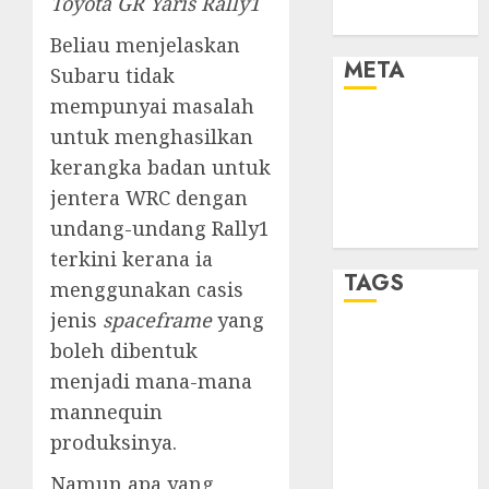
Toyota GR Yaris Rally1
Uncategorised
Beliau menjelaskan
META
Subaru tidak
mempunyai masalah
Log in
untuk menghasilkan
Entries feed
kerangka badan untuk
Comments
jentera WRC dengan
feed
undang-undang Rally1
WordPress.org
terkini kerana ia
TAGS
menggunakan casis
jenis
spaceframe
yang
affiiate
boleh dibentuk
marketing
menjadi mana-mana
(300)
mannequin
article
produksinya.
marketing
(300)
Namun apa yang