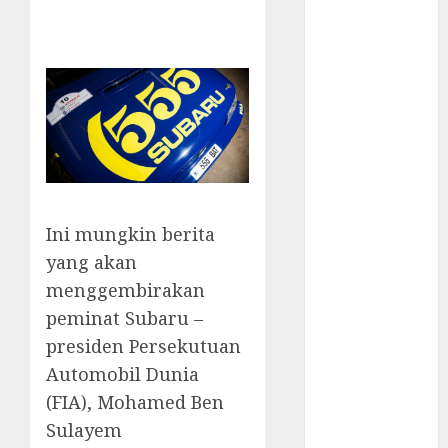
vs. Hybrids:
Which Has
More
Prospects?
Exploring the
Latest Trends
in Chinese
Electric
Vehicle
Ini mungkin berita
Development
yang akan
Latest Trends
menggembirakan
in the
peminat Subaru –
Development
of the
presiden Persekutuan
Automobile
Automobil Dunia
Industry in
(FIA), Mohamed Ben
the USA
Sulayem
Last